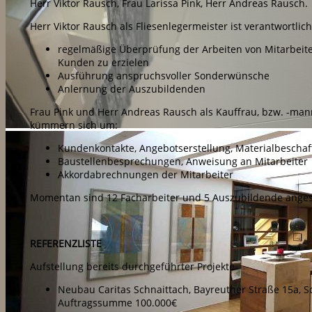
Herr Viktor Rausch, Frau Larissa Pink, Herr Andreas Rausch.
Herr Viktor Rausch als Fliesenlegermeister ist verantwortlich
regelmäßige Überprüfung der Arbeiten von Mitarbeite
Kunden zu erzielen
Ausführung anspruchsvoller Sonderwünsche
Anlernung der Auszubildenden
Frau Pink und Herr Andreas Rausch als Kauffrau, bzw. -m
kümmern sich um:
Kundenkontakte, Angebotserstellung, Materialbeschaf
Baustellenbesprechungen, Anweisung an Mitarbeiter
Akkordabrechnungen der Mitarbeiter
Momentan sind 12 Facharbeiter und 5 Auszubildende angest
REFERENZLISTE
Aufstellung bereits durchgeführter Projekte
Neubau Caritas Schnaittach, Bayreuther Straße 15a, S
Auftragssumme 100.000€