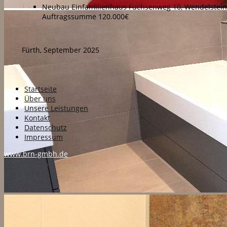
Neubau Einfamilienhaus Fuchsenweg 10, Wendelstein F
Auftragssumme 120.000€
Fürth, September 2025
Startseite
Über uns
Unsere Leistungen
Kontakt
Datenschutz
Impressum
www.brn-gmbh.de