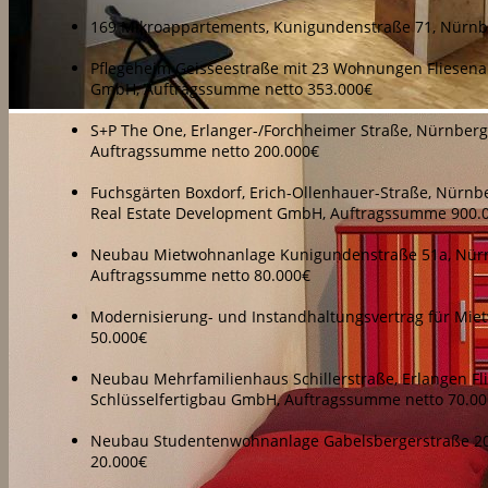
169 Mikroappartements, Kunigundenstraße 71, Nürn
Pflegeheim Geisseestraße mit 23 Wohnungen Fliesenar
GmbH, Auftragssumme netto 353.000€
S+P The One, Erlanger-/Forchheimer Straße, Nürnber
Auftragssumme netto 200.000€
Fuchsgärten Boxdorf, Erich-Ollenhauer-Straße, Nürnb
Real Estate Development GmbH, Auftragssumme 900.
Neubau Mietwohnanlage Kunigundenstraße 51a, Nürnb
Auftragssumme netto 80.000€
Modernisierung- und Instandhaltungsvertrag für Mi
50.000€
Neubau Mehrfamilienhaus Schillerstraße, Erlangen F
Schlüsselfertigbau GmbH, Auftragssumme netto 70.0
Neubau Studentenwohnanlage Gabelsbergerstraße 20
20.000€